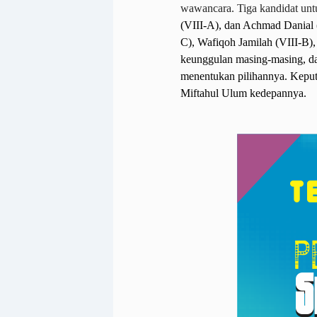
wawancara. Tiga kandidat unt
(VIII-A), dan Achmad Danial (
C), Wafiqoh Jamilah (VIII-B),
keunggulan masing-masing, da
menentukan pilihannya. Kepu
Miftahul Ulum kedepannya.